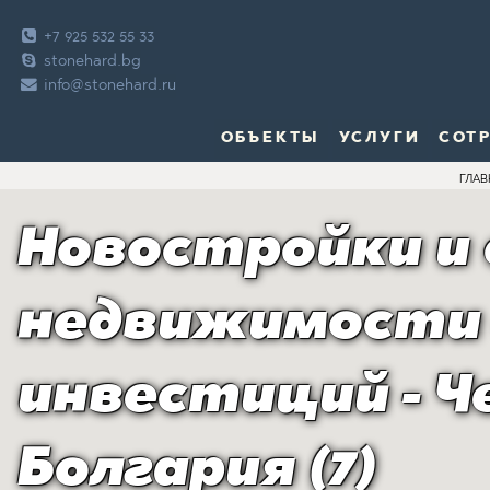
+7 925 532 55 33
stonehard.bg
info@stonehard.ru
ОБЪЕКТЫ
УСЛУГИ
СОТ
ГЛАВ
Новостройки и
недвижимости
инвестиций - Ч
Болгария (7)