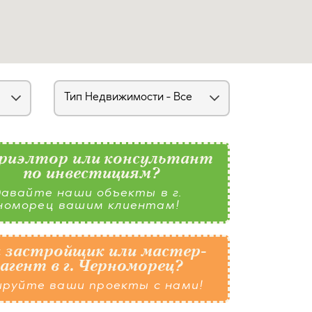
риэлтор или консультант
по инвестициям?
авайте наши объекты в г.
номорец вашим клиентам!
 застройщик или мастер-
агент в г. Черноморец?
ируйте ваши проекты с нами!