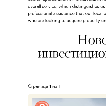
overall service, which distinguishes us 
professional assistance that our local 
who are looking to acquire property un
Ново
инвестицио
Страницa
1
из 1