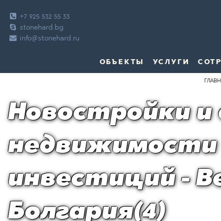
+7 925 532 55 33
stonehard.bg
info@stonehard.ru
ОБЪЕКТЫ
УСЛУГИ
СОТ
ГЛАВН
Новостройки и
недвижимости
инвестиций - В
Болгария(4)