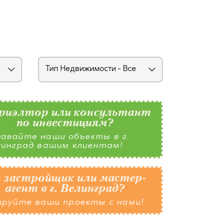
риэлтор или консультант
по инвестициям?
авайте наши объекты в г.
линград вашим клиентам!
 застройщик или мастер-
агент в г. Велинград?
ируйте ваши проекты с нами!