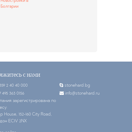
Новостройки в
Болгарии
яжитесь с нами
59 2 40 40 000
stonehard.bg
7 495 363 0156
info@stonehard.ru
пания зарегистрирована по
есу:
 House, 152-160 City Road,
дон EC1V 2NX