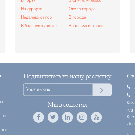
В горах
В СПА комплексе
На курорте
Около города
Недалеко от гор
В городе
В бальнео курорте
Возле магистрали
.
Подпишитесь на нашу рассылку
Св
+3
‎+
ом
Ком
Мы в соцсетях
адр
 на
Kemp
Лон
кого