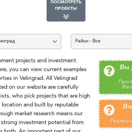
ПОСМОТРЕТЬ
ПРОЕКТЫ
ment projects and investment
Вы 
Here, you can view current examples
ies in Velingrad. All Velingrad
Прод
d on our website are carefully
Ве
ists, who pick projects that are high
d location and built by reputable
Вы
orough market research means our
Реклам
 strong investment potential from
 or both. An important part of our