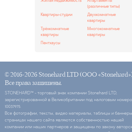
Жилая недвижимость
Апартаменты
(различные типы)
Квартиры-студии
Двухкомнатные
квартиры
Трёхкомнатные
Многокомнатные
квартиры
квартиры
Пентхаусы
© 2016-2026 Stonehard LTD (ООО «Stonehard»)
Все права защищены.
STONEHARD™ - торговый знак компании Stonehard LTD,
зарегистрированной в Великобритании под налоговым номер
10037975.
Все фотографии, тексты, видео материалы, таблицы и баннеры
страницах нашего сайта являются собственностью нашей
компании или наших партнеров и защищены по закону авторс