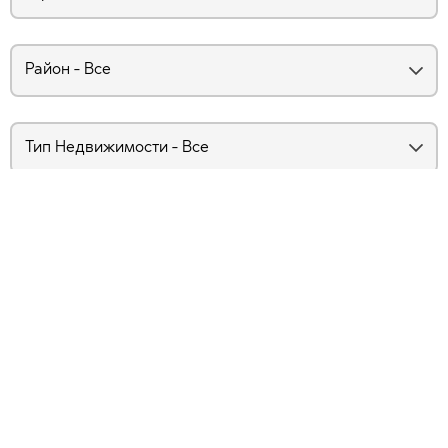
Новостройки и объекты
для инвестиционных
вложений - с. Гераково,
Болгария (3)
Страницa
1
из 1