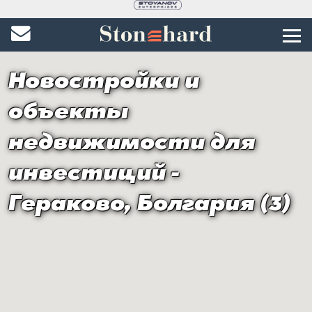
Новостройки и
объекты
недвижимости для
инвестиций -
Гераково, Болгария (3)