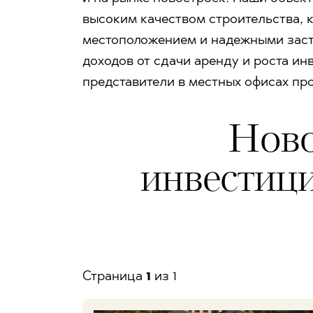
высоким качеством строительства,
местоположением и надежными заст
доходов от сдачи аренду и роста и
представители в местных офисах пр
Ново
инвестици
Страницa
1
из 1