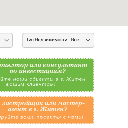
риэлтор или консультант
по инвестициям?
йте наши объекты в г. Житен
вашим клиентам!
 застройщик или мастер-
агент в г. Житен?
ируйте ваши проекты с нами!