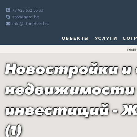
+7 925 532 55 33
stonehard.bg
info@stonehard.ru
ОБЪЕКТЫ
УСЛУГИ
СОТ
ГЛАВ
Новостройки и
недвижимости
инвестиций - Ж
(1)