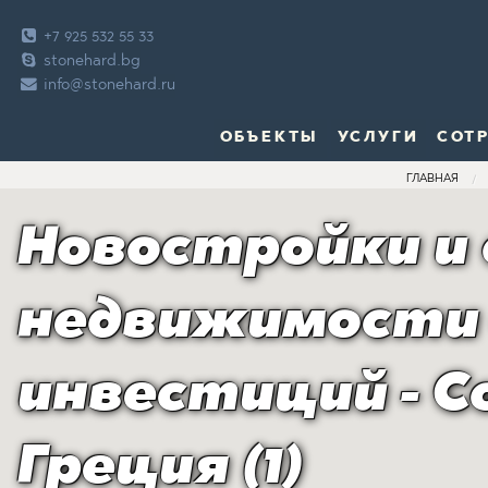
+7 925 532 55 33
stonehard.bg
info@stonehard.ru
ОБЪЕКТЫ
УСЛУГИ
СОТ
ГЛАВНАЯ
Новостройки и
недвижимости
инвестиций - Co
Греция (1)