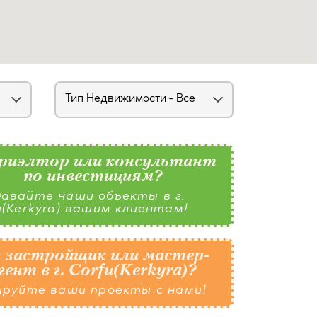
риэлтор или консультант
по инвестициям?
авайте наши объекты в г.
u(Kerkyra) вашим клиентам!
 застройщик или мастер-
гент в г. Corfu(Kerkyra)?
ируйте ваши проекты с нами!