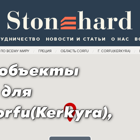
РУДНИЧЕСТВО
НОВОСТИ И СТАТЬИ
О НАС
В
ПО ВСЕМУ МИРУ
ГРЕЦИЯ
ОБЛАСТЬ CORFU
Г. CORFU(KERKYRA)
 объекты
 для
rfu(Kerkyra),