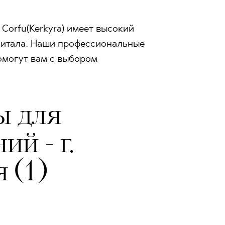
orfu(Kerkyra) имеет высокий
апитала. Наши профессиональные
омогут вам с выбором
ы для
й - г.
 (1)